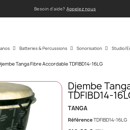
Besoin d'aide?
Appelez nous
Pianos
Batteries & Percussions
Sonorisation
Studio/E
Djembe Tanga Fibre Accordable TDFIBD14-16LG
Djembe Tanga
TDFIBD14-16
TANGA
Référence
TDFIBD14-16LG