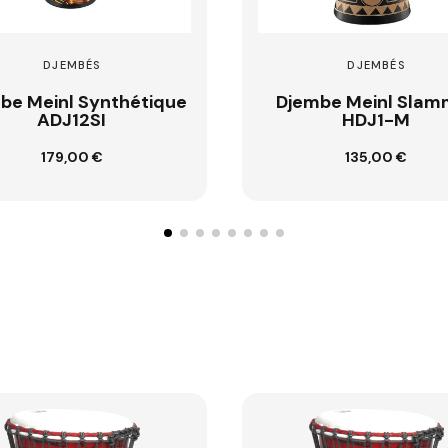
DJEMBÉS
DJEMBÉS
embe Meinl Slammer
Djembe Meinl Fib
HDJ1-M
PADJ6M
135,00 €
129,00 €
Ajouter au panier
Ajouter au panier