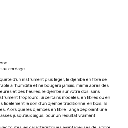
onnel
ée au cordage
quête d'un instrument plus léger, le djembé en fibre se
able à l’humidité et ne bougera jamais, même après des
eures et des heures, le djembé sur votre dos, sans
nstrument trop lourd. Si certains modèles, en fibres ou en
 fidèlement le son d'un djembé traditionnel en bois, ils
s. Alors que les djembés en fibre Tanga déploient une
asses jusqu’aux aigus, pour un résultat vraiment
ec toutes les caractéristiques avantageuses de la fibre