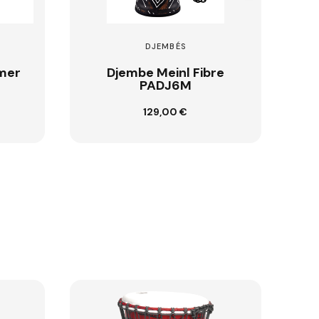
DJEMBÉS
re
Djembe Tanga Fibre
FIBD14-RD
186,00 €
Ajouter au panier