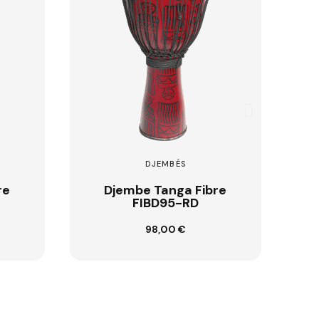
DJEMBÉS
re
Djembe Tanga Slammer
D
DA50-7G
108,00 €
Ajouter au panier