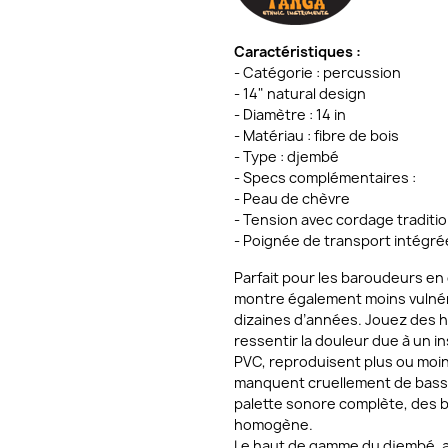
Caractéristiques :
- Catégorie : percussion
- 14" natural design
- Diamètre : 14 in
- Matériau : fibre de bois
- Type : djembé
- Specs complémentaires :
- Peau de chèvre
- Tension avec cordage traditi
- Poignée de transport intégr
Parfait pour les baroudeurs en 
montre également moins vulnér
dizaines d’années. Jouez des h
ressentir la douleur due à un i
PVC, reproduisent plus ou moins
manquent cruellement de basse
palette sonore complète, des b
homogène.
Le haut de gamme du djembé, av