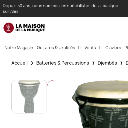
Depuis 50 ans, nous sommes les spécialistes de la musique
sur Alès.
Notre Magasin
Guitares & Ukulélés
Vents
Claviers - 
Accueil
Batteries & Percussions
Djembés