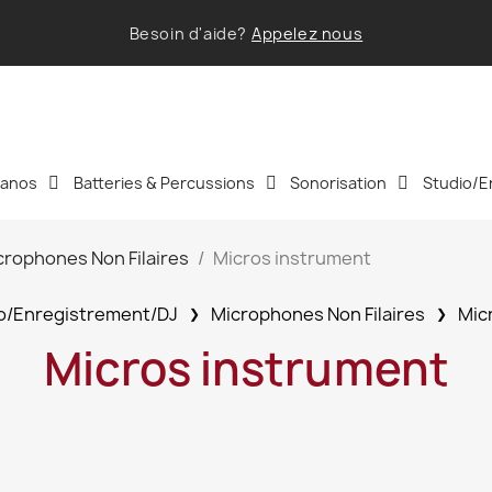
Besoin d'aide?
Appelez nous
Pianos
Batteries & Percussions
Sonorisation
Studio/E
crophones Non Filaires
Micros instrument
o/Enregistrement/DJ
Microphones Non Filaires
Mic
Micros instrument