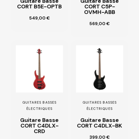
Guitare Basse
Guitare Basse
CORT B5E-OPTB
CORT C5P-
OVMH-ABB
Ajouter au
549,00 €
panier
Ajouter au
569,00 €
panier
GUITARES BASSES
GUITARES BASSES
ÉLECTRIQUES
ÉLECTRIQUES
Guitare Basse
Guitare Basse
CORT C4DLX-
CORT C4DLX-BK
CRD
Ajouter au
399,00 €