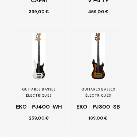
CAPRI
V1-4 TP
339,00 €
459,00 €
Customize
Customize
GUITARES BASSES
GUITARES BASSES
ÉLECTRIQUES
ÉLECTRIQUES
EKO - PJ400-WH
EKO - PJ300-SB
Ajouter au
259,00 €
189,00 €
Customize
panier