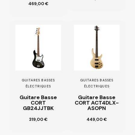
panier
Ajouter au
469,00 €
panier
GUITARES BASSES
GUITARES BASSES
ÉLECTRIQUES
ÉLECTRIQUES
Guitare Basse
Guitare Basse
CORT
CORT ACT4DLX-
GB24JJTBK
ASOPN
Ajouter au
Ajouter au
319,00 €
449,00 €
panier
panier