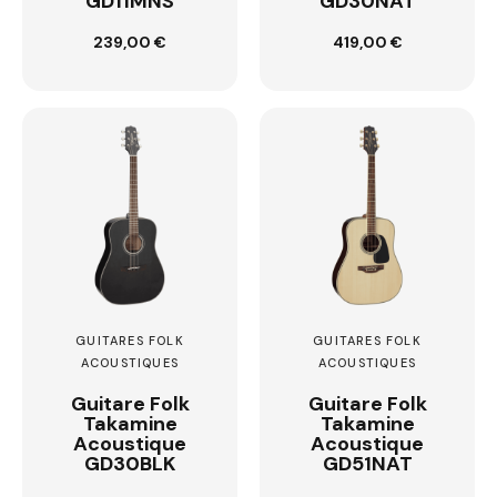
GD11MNS
GD30NAT
Ajouter au
Ajouter au
239,00 €
419,00 €
panier
panier
GUITARES FOLK
GUITARES FOLK
ACOUSTIQUES
ACOUSTIQUES
Guitare Folk
Guitare Folk
Takamine
Takamine
Acoustique
Acoustique
GD30BLK
GD51NAT