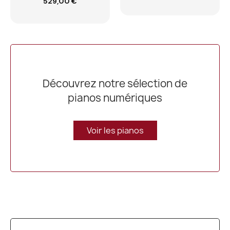
529,00 €
panier
Découvrez notre sélection de
pianos numériques
Voir les pianos