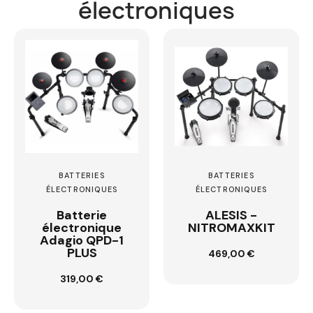
électroniques
BATTERIES
BATTERIES
ÉLECTRONIQUES
ÉLECTRONIQUES
Batterie
ALESIS -
électronique
NITROMAXKIT
Adagio QPD-1
Ajouter au
PLUS
469,00 €
panier
Ajouter au
319,00 €
panier