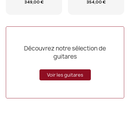
Ajouter au
Ajouter au
349,00 €
354,00 €
panier
panier
Découvrez notre sélection de
guitares
Voir les guitares