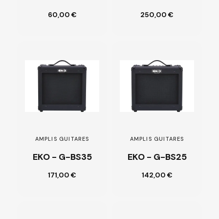
Ajouter au
Ajouter au
60,00 €
250,00 €
panier
panier
AMPLIS GUITARES
AMPLIS GUITARES
EKO - G-BS35
EKO - G-BS25
Ajouter au
Ajouter au
171,00 €
142,00 €
panier
panier