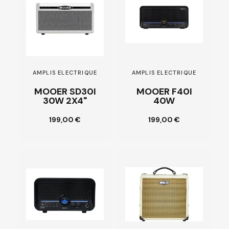
AMPLIS ELECTRIQUE
AMPLIS ELECTRIQUE
MOOER SD30I
MOOER F40I
30W 2X4"
40W
Ajouter au
Ajouter au
199,00 €
199,00 €
panier
panier