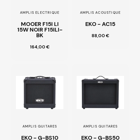
AMPLIS ELECTRIQUE
AMPLIS ACOUSTIQUE
MOOER F15I LI
EKO - AC15
15W NOIR F15ILI-
Ajouter au
BK
88,00 €
panier
Ajouter au
164,00 €
panier
AMPLIS GUITARES
AMPLIS GUITARES
EKO - G-BS10
EKO - G-BS50