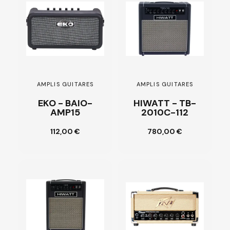
AMPLIS GUITARES
AMPLIS GUITARES
EKO - BAIO-
HIWATT - TB-
AMP15
2010C-112
Ajouter au
Ajouter au
112,00 €
780,00 €
panier
panier