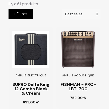
Il y a 61 produits.
Filtres
AMPLIS ELECTRIQUE
AMPLIS ACOUSTIQUE
SUPRO Delta King
FISHMAN - PRO-
12 Combo Black
LBT-700
& Cream
Ajouter au
759,00 €
panier
639,00 €
Customize