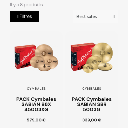
Il y a 8 produits.
Filtres
CYMBALES
CYMBALES
PACK Cymbales
PACK Cymbales
SABIAN B8X
SABIAN SBR
45003XG
5003G
Ajouter au
Ajouter au
579,00 €
339,00 €
panier
panier