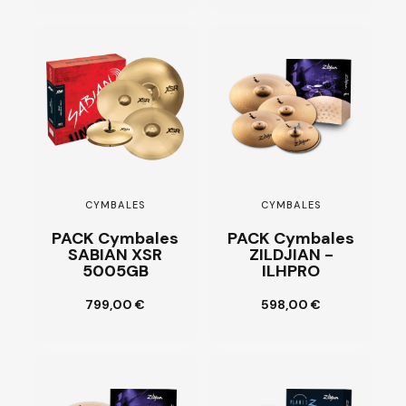
CYMBALES
CYMBALES
PACK Cymbales
PACK Cymbales
SABIAN XSR
ZILDJIAN -
5005GB
ILHPRO
Ajouter au
Ajouter au
799,00 €
598,00 €
panier
panier