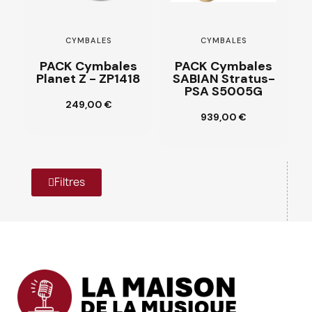
CYMBALES
CYMBALES
PACK Cymbales
PACK Cymbales
Planet Z - ZP1418
SABIAN Stratus-
PSA S5005G
Ajouter au
249,00 €
panier
Ajouter au
939,00 €
panier
Filtres