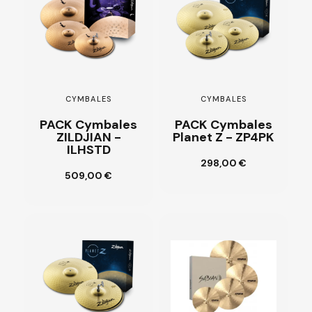
CYMBALES
CYMBALES
PACK Cymbales
PACK Cymbales
ZILDJIAN -
Planet Z - ZP4PK
ILHSTD
Ajouter au
298,00 €
panier
Ajouter au
509,00 €
panier