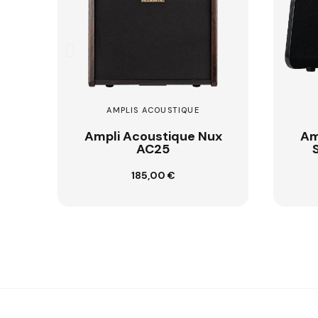
AMPLIS ACOUSTIQUE
AMPLIS ACOUSTIQU
mpli Acoustique Nux
Ampli Acoustique
AC25
STAGEMAN-AC
185,00 €
329,00 €
Ajouter au panier
Ajouter au panier