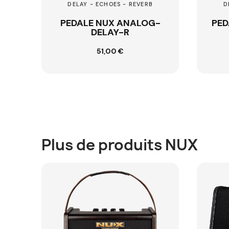
 - ECHOES - REVERB
DELAY - ECHOES - REVERB
E NUX ANALOG-
PEDALE NUX TIMECORE
DELAY-R
DLX-MK2
51,00 €
99,00 €
uter au panier
Ajouter au panier
Plus de produits NUX