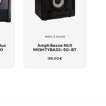
AMPLIS BASSE
AMPLIS ELECTRI
Ampli Basse NUX
Ampli NUX MNU 
MIGHTYBASS-50-BT
20-MK2
199,00 €
129,00 €
Ajouter au panier
Ajouter au pani