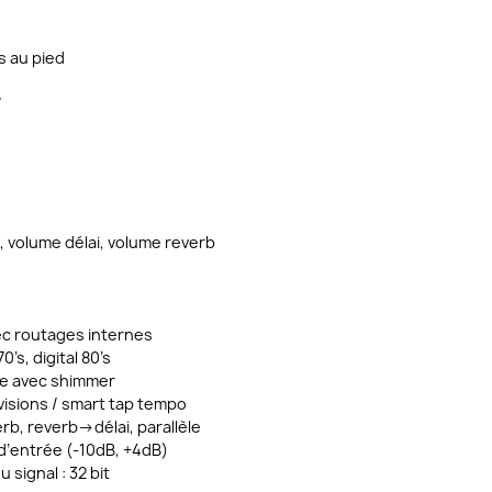
 au pied
7
, volume délai, volume reverb
ec routages internes
0’s, digital 80’s
ate avec shimmer
isions / smart tap tempo
rb, reverb->délai, parallèle
d’entrée (-10dB, +4dB)
signal : 32 bit