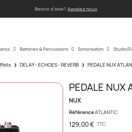
Besoin d'aide?
Appelez nous
Pianos
Batteries & Percussions
Sonorisation
Studio/E
effets
DELAY - ECHOES - REVERB
PEDALE NUX ATLAN
PEDALE NUX 
NUX
Référence
ATLANTIC
129,00 €
TTC