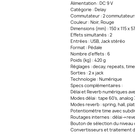
Alimentation : DC 9 V
Catégorie : Delay
Commutateur : 2 commutateurs
Couleur : Noir, Rouge
Dimensions (mm) : 150 x 115 x 5
Effets simultanés : 2
Entrées : USB, Jack stéréo
Format : Pédale
Nombre d'effets : 6
Poids (kg) : 420 g
Réglages : decay, repeats, time
Sorties : 2 x jack
Technologie : Numérique
Specs complémentaires :
Délai et Reverb numériques av
Modes délai : tape 60’s, analog 7
Modes reverb : spring, hall, pl
Potentiomètre time avec subdiv
Routages internes : délai->reve
Bouton de sélection du niveau 
Convertisseurs et traitement du 