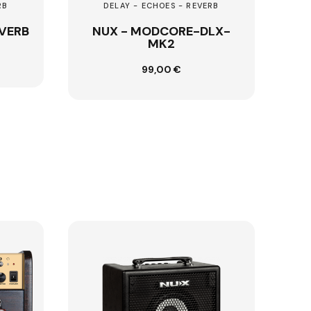
AY - ECHOES - REVERB
DELAY - ECHOES - REVERB
 - MODCORE-DLX-
KERNOM - ELIPSE-M
MK2
299,00 €
Ajouter au panier
99,00 €
Ajouter au panier